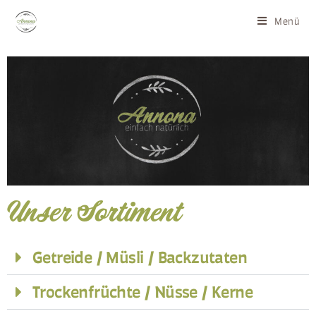
Menü
Unser Sortiment
Getreide / Müsli / Backzutaten
Trockenfrüchte / Nüsse / Kerne