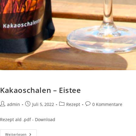
Kakaoschalen – Eistee
Beitrags-
Beitrag
Beitrags-
Beitrags-
admin
Juli 5, 2022
Rezept
0 Kommentare
Autor:
veröffentlicht:
Kategorie:
Kommentare:
Rezept ald .pdf - Download
Kakaoschalen
Weiterlesen