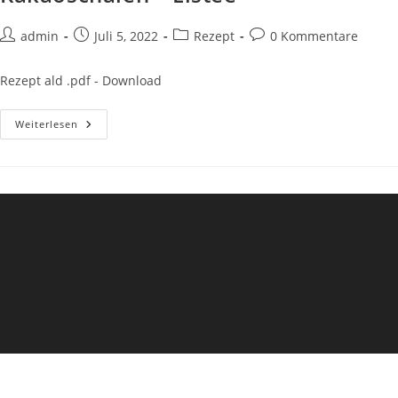
Beitrags-
Beitrag
Beitrags-
Beitrags-
admin
Juli 5, 2022
Rezept
0 Kommentare
Autor:
veröffentlicht:
Kategorie:
Kommentare:
Rezept ald .pdf - Download
Kakaoschalen
Weiterlesen
–
Eistee