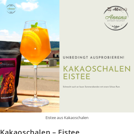
Zum
Menü
Inhalt
springen
Eistee aus Kakaoschalen
Kakaoschalen – Eistee